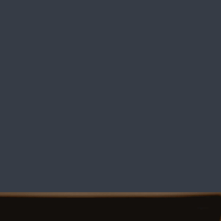
Österreich und diverse Länder
MARK STEPHAN BUHL
mark@msbuhl.com
msbuhl.com
+43 1 524 7675
Japan
PACIFIC CONCERT MANAGEMENT
tanaka@pacific-concert.co.jp
https://www.pacific-concert.co.jp/
+81 33 5523 831