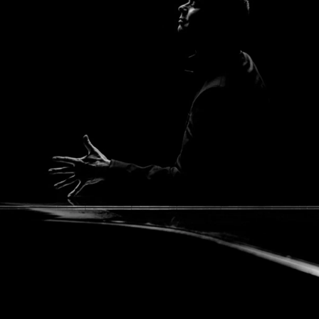
Die Inszenierung lebt von den fast durchweg
großartigen Solisten mit bei allen einwandfreier
Textverständlichkeit, einer hingebungsvollen
Personenregie und der vom
Philharmonischen
Orchester der Hansestadt Lübeck
unter Leitung
von GMD
Stefan Vladar
mit größter Verve, aber
auch subtilem Gespür für die ganz zarten Töne
gespielten Musik, die zwischen sattem Wagner-
Rauschklang und kammermusikalischer Intimität
changiert. Für diese hingebungsvolle Umsetzung
der seelenvollen Partitur auf höchstem Niveau gibt
es zu Beginn der Aufzüge Zwei und Drei schon